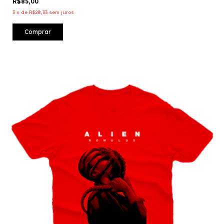
R$85,00
3
x
de
R$28,33
sem juros
Comprar