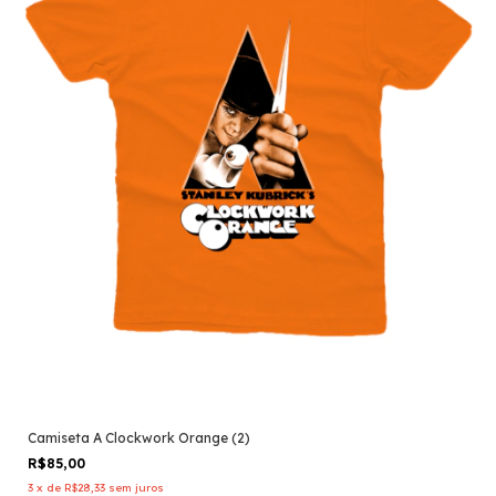
Camiseta A Clockwork Orange (2)
R$85,00
3
x
de
R$28,33
sem juros