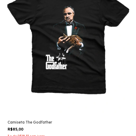
Camiseta The Godfather
R$85,00
3
x
de
R$28,33
sem juros