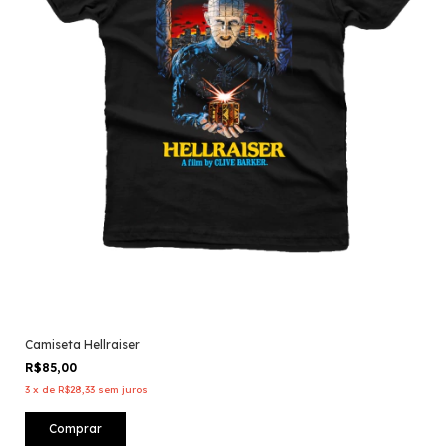
Camiseta Hellraiser
R$85,00
3
x
de
R$28,33
sem juros
Comprar