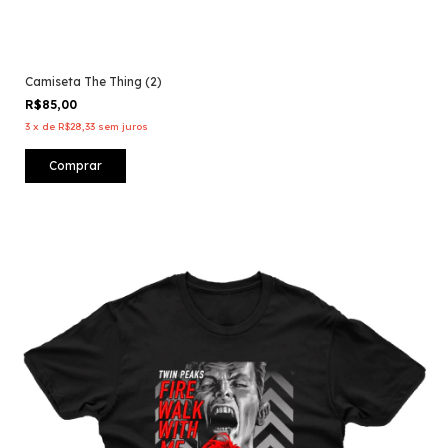
Camiseta The Thing (2)
R$85,00
3
x
de
R$28,33
sem juros
Comprar