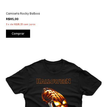
Camiseta Rocky Balboa
R$85,00
3
x
de
R$28,33
sem juros
Comprar