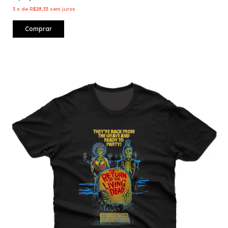
3
x
de
R$28,33
sem juros
Comprar