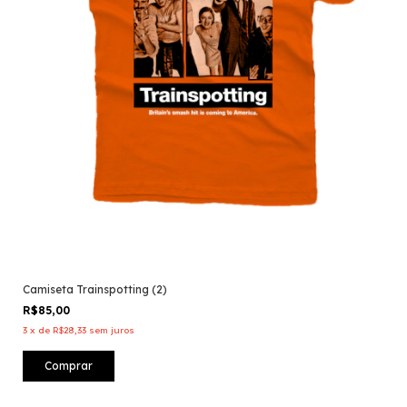
Camiseta Trainspotting (2)
R$85,00
3
x
de
R$28,33
sem juros
Comprar