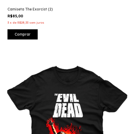
Camiseta The Exorcist (2)
R$85,00
3
x
de
R$28,33
sem juros
Comprar