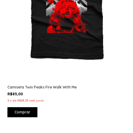
Camiseta Twin Peaks Fire Walk With Me
R$85,00
3
x
de
R$28,33
sem juros
Comprar