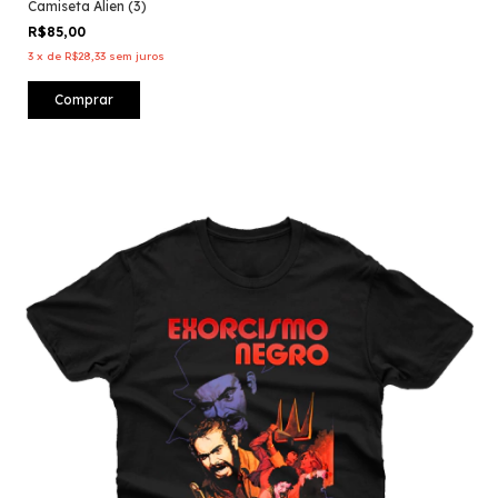
Camiseta Alien (3)
R$85,00
3
x
de
R$28,33
sem juros
Comprar