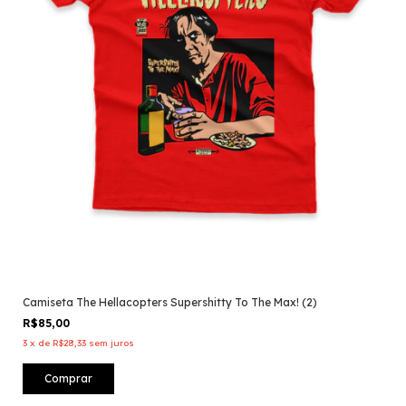
Camiseta The Hellacopters Supershitty To The Max! (2)
R$85,00
3
x
de
R$28,33
sem juros
Comprar