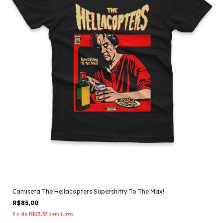
Camiseta The Hellacopters Supershitty To The Max!
R$85,00
3
x
de
R$28,33
sem juros