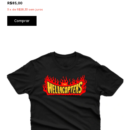
R$85,00
3
x
de
R$28,33
sem juros
Comprar