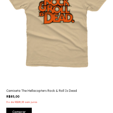
Camiseta The Hellacopters Rock & Roll Is Dead
R$85,00
3
x
de
R$28,33
sem juros
Comprar