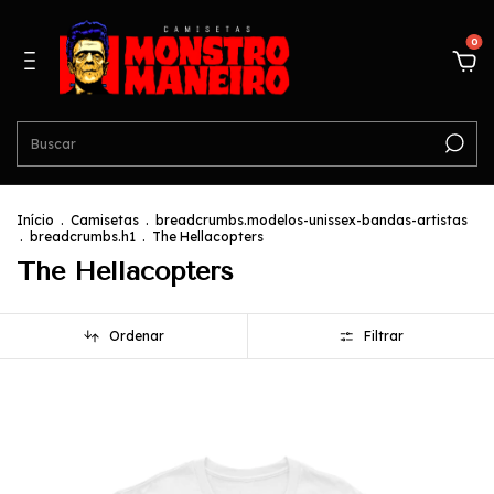
0
Início
.
Camisetas
.
breadcrumbs.modelos-unissex-bandas-artistas
.
breadcrumbs.h1
.
The Hellacopters
The Hellacopters
Ordenar
Filtrar