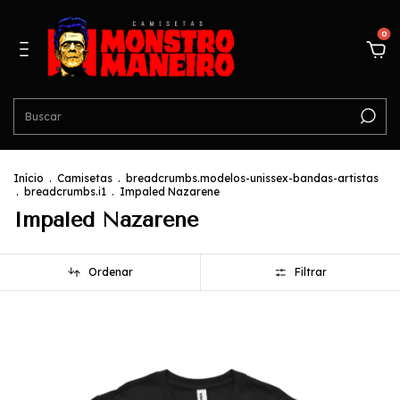
0
Início
.
Camisetas
.
breadcrumbs.modelos-unissex-bandas-artistas
.
breadcrumbs.i1
.
Impaled Nazarene
Impaled Nazarene
Ordenar
Filtrar