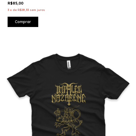
R$85,00
3
x
de
R$28,33
sem juros
Comprar