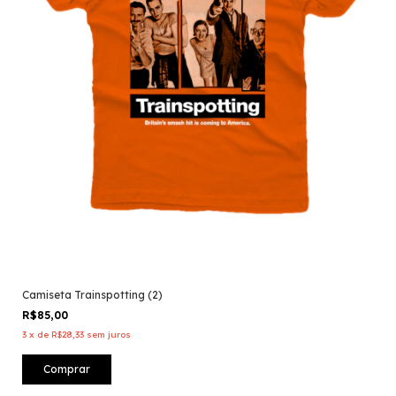
Camiseta Trainspotting (2)
R$85,00
3
x
de
R$28,33
sem juros
Comprar