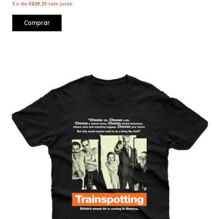
3
x
de
R$28,33
sem juros
Comprar