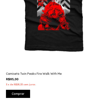
Camiseta Twin Peaks Fire Walk With Me
R$85,00
3
x
de
R$28,33
sem juros
Comprar