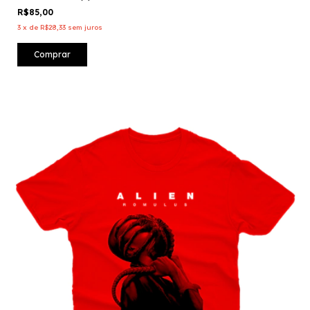
R$85,00
3
x
de
R$28,33
sem juros
Comprar