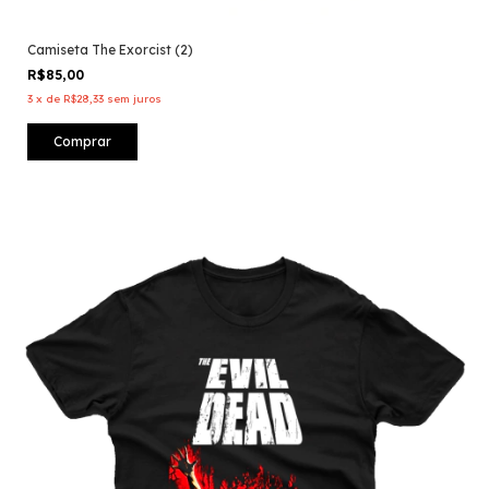
Camiseta The Exorcist (2)
R$85,00
3
x
de
R$28,33
sem juros
Comprar