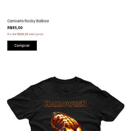
Camiseta Rocky Balboa
R$85,00
3
x
de
R$28,33
sem juros
Comprar