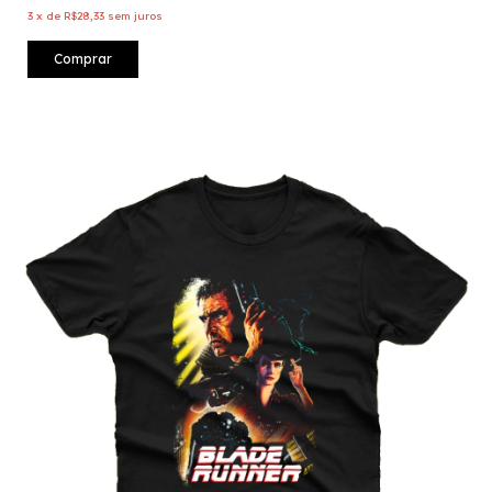
3
x
de
R$28,33
sem juros
Comprar