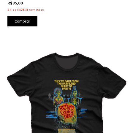
R$85,00
3
x
de
R$28,33
sem juros
Comprar