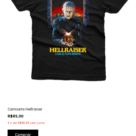
Camiseta Hellraiser
R$85,00
3
x
de
R$28,33
sem juros
Comprar