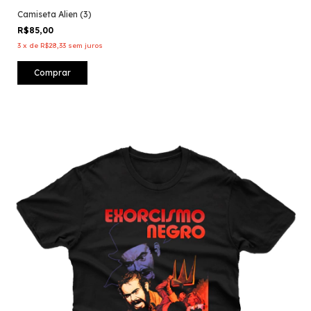
Camiseta Alien (3)
R$85,00
3
x
de
R$28,33
sem juros
Comprar