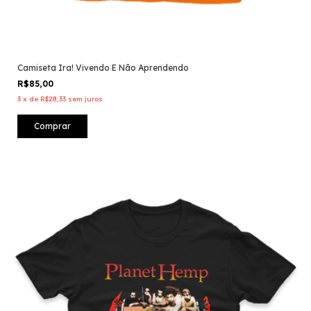
Camiseta Ira! Vivendo E Não Aprendendo
R$85,00
3
x
de
R$28,33
sem juros
Comprar