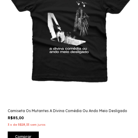
Camiseta Os Mutantes A Divina Comédia Ou Ando Meio Desligado
R$85,00
3
x
de
R$28,33
sem juros
Comprar