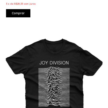
3
x
de
R$28,33
sem juros
Comprar