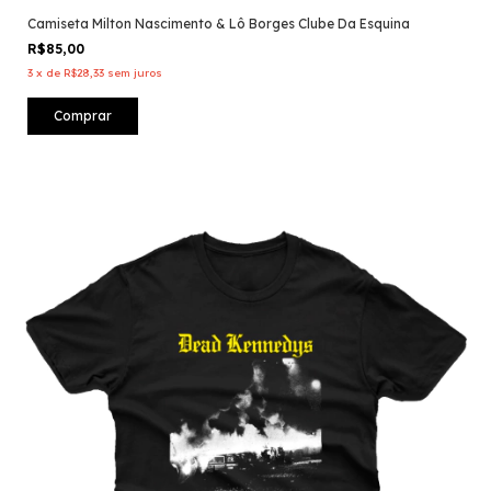
Camiseta Milton Nascimento & Lô Borges Clube Da Esquina
R$85,00
3
x
de
R$28,33
sem juros
Comprar