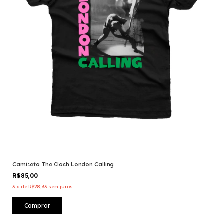
Camiseta The Clash London Calling
R$85,00
3
x
de
R$28,33
sem juros
Comprar