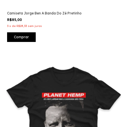
Camiseta Jorge Ben A Banda Do Zé Pretinho
R$85,00
3
x
de
R$28,33
sem juros
Comprar