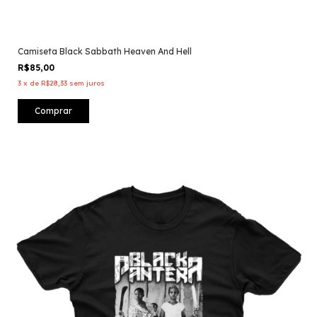
Camiseta Black Sabbath Heaven And Hell
R$85,00
3
x
de
R$28,33
sem juros
Comprar