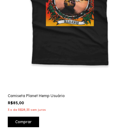
Camiseta Planet Hemp Usuário
R$85,00
3
x
de
R$28,33
sem juros
Comprar