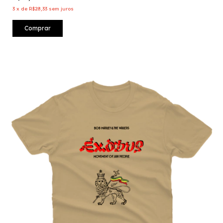
3
x
de
R$28,33
sem juros
Comprar