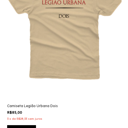
Camiseta Legião Urbana Dois
R$85,00
3
x
de
R$28,33
sem juros