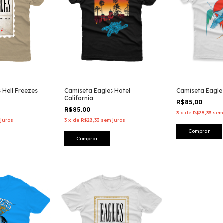
 Hell Freezes
Camiseta Eagles Hotel
Camiseta Eagle
California
R$85,00
R$85,00
3
x
de
R$28,33
sem
juros
3
x
de
R$28,33
sem juros
Comprar
Comprar