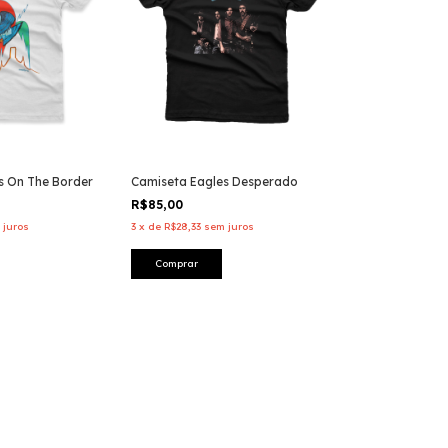
s On The Border
Camiseta Eagles Desperado
R$85,00
 juros
3
x
de
R$28,33
sem juros
Comprar