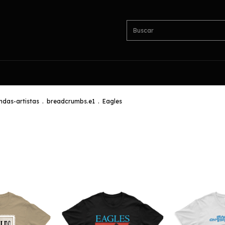
das-artistas
.
breadcrumbs.e1
.
Eagles