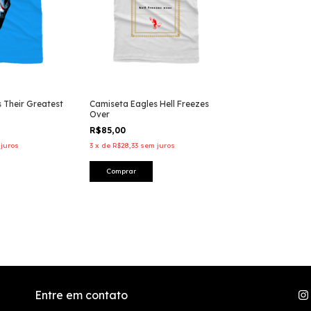
 Their Greatest
Camiseta Eagles Hell Freezes
Over
R$85,00
juros
3
x
de
R$28,33
sem juros
Comprar
Entre em contato