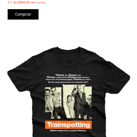
3
x
de
R$28,33
sem juros
Comprar