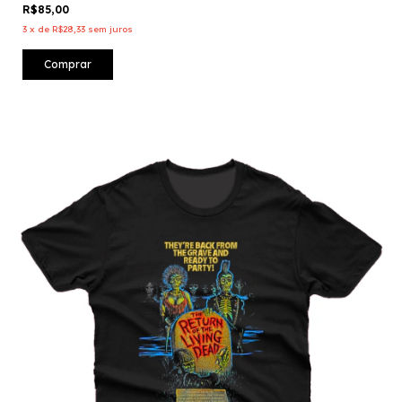
R$85,00
3
x
de
R$28,33
sem juros
Comprar