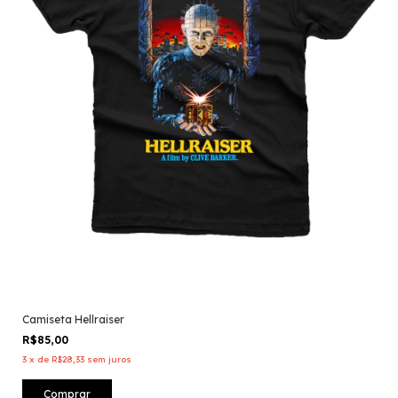
Camiseta Hellraiser
R$85,00
3
x
de
R$28,33
sem juros
Comprar