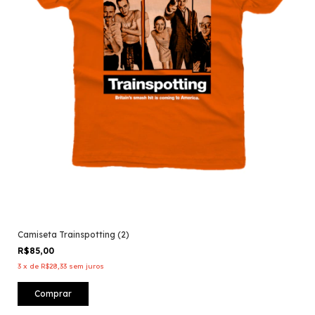
Camiseta Trainspotting (2)
R$85,00
3
x
de
R$28,33
sem juros
Comprar