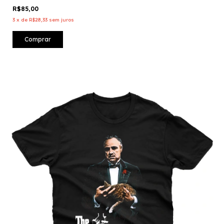
R$85,00
3
x
de
R$28,33
sem juros
Comprar