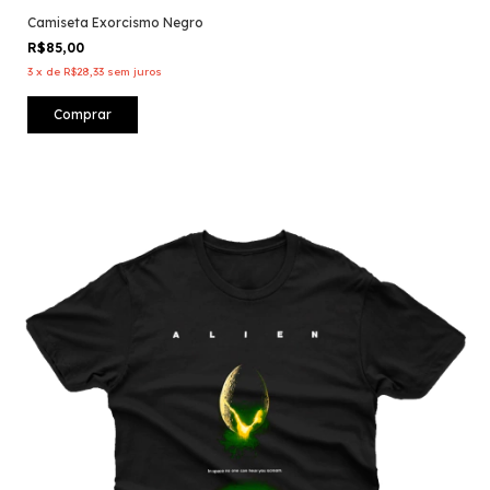
Camiseta Exorcismo Negro
R$85,00
3
x
de
R$28,33
sem juros
Comprar