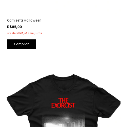
Camiseta Halloween
R$85,00
3
x
de
R$28,33
sem juros
Comprar