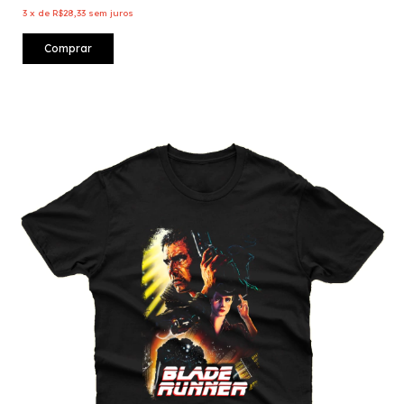
3
x
de
R$28,33
sem juros
Comprar