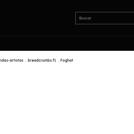
das-artistas
.
breadcrumbs.f1
.
Foghat