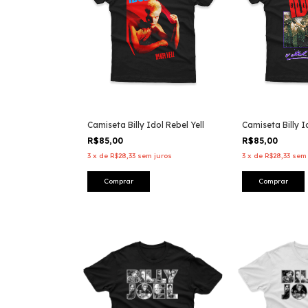
Camiseta Billy Idol Rebel Yell
Camiseta Billy I
R$85,00
R$85,00
3
x
de
R$28,33
sem juros
3
x
de
R$28,33
sem 
Comprar
Comprar