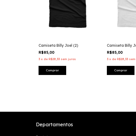
Camiseta Billy Joel (2)
Camiseta Billy J
R$85,00
R$85,00
3
x
de
R$28,33
sem juros
3
x
de
R$28,33
sem 
Comprar
Comprar
Departamentos