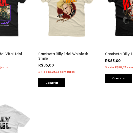
dol Vital Idol
Camiseta Billy Idol Whiplash
Camiseta Billy I
Smile
R$85,00
R$85,00
juros
3
x
de
R$28,33
sem
3
x
de
R$28,33
sem juros
Comprar
Comprar