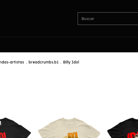
das-artistas
.
breadcrumbs.b1
.
Billy Idol