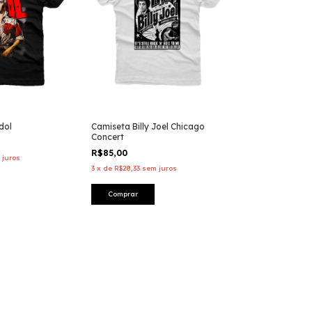
dol
Camiseta Billy Joel Chicago
Concert
R$85,00
 juros
3
x
de
R$28,33
sem juros
Comprar