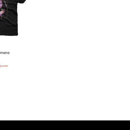
omena
juros