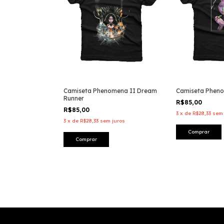
Camiseta Phenomena II Dream
Camiseta Phen
Runner
R$85,00
R$85,00
3
x
de
R$28,33
sem 
3
x
de
R$28,33
sem juros
Comprar
Comprar