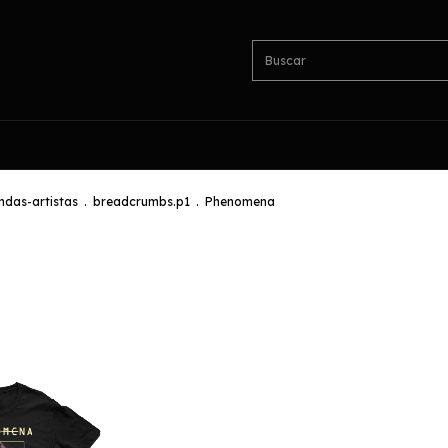
das-artistas
.
breadcrumbs.p1
.
Phenomena