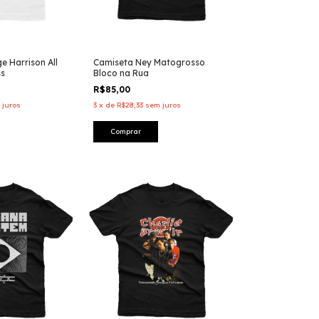
 Harrison All
Camiseta Ney Matogrosso
ss
Bloco na Rua
R$85,00
 juros
3
x
de
R$28,33
sem juros
Comprar