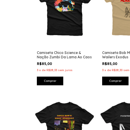
Camiseta Chico Science &
Camiseta Bob M
Nação Zumbi Da Lama Ao Caos
Wailers Exodus
R$85,00
R$85,00
3
x
de
R$28,33
sem juros
3
x
de
R$28,33
sem 
Comprar
Comprar