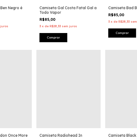
 Ben Negro é
Camiseta Gal Costa Fatal Gal a
Camiseta Bad B
Todo Vapor
R$85,00
R$85,00
3
x
de
R$28,33
sem
juros
3
x
de
R$28,33
sem juros
Comprar
Comprar
odon Once More
Camiseta Radiohead In
Camiseta Black