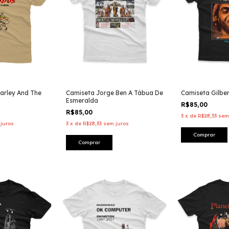
arley And The
Camiseta Jorge Ben A Tábua De
Camiseta Gilber
Esmeralda
R$85,00
R$85,00
3
x
de
R$28,33
sem
juros
3
x
de
R$28,33
sem juros
Comprar
Comprar