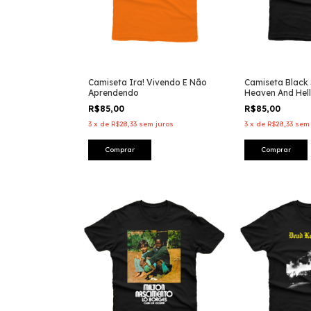
Camiseta Ira! Vivendo E Não
Camiseta Black
Aprendendo
Heaven And Hell
R$85,00
R$85,00
3
x
de
R$28,33
sem juros
3
x
de
R$28,33
sem 
Comprar
Comprar