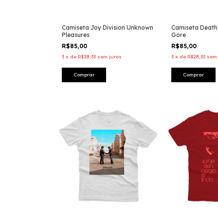
Camiseta Joy Division Unknown
Camiseta Death
Pleasures
Gore
R$85,00
R$85,00
3
x
de
R$28,33
sem juros
3
x
de
R$28,33
sem 
Comprar
Comprar