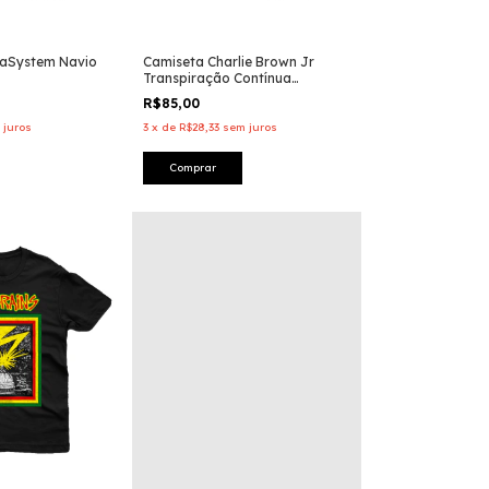
naSystem Navio
Camiseta Charlie Brown Jr
Transpiração Contínua
Prolongada
R$85,00
 juros
3
x
de
R$28,33
sem juros
Comprar