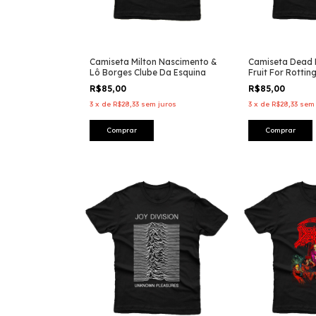
Camiseta Milton Nascimento &
Camiseta Dead 
Lô Borges Clube Da Esquina
Fruit For Rottin
R$85,00
R$85,00
3
x
de
R$28,33
sem juros
3
x
de
R$28,33
sem 
Comprar
Comprar