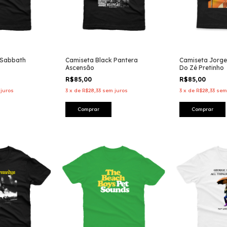
 Sabbath
Camiseta Black Pantera
Camiseta Jorge
Ascensão
Do Zé Pretinho
R$85,00
R$85,00
juros
3
x
de
R$28,33
sem juros
3
x
de
R$28,33
sem
Comprar
Comprar