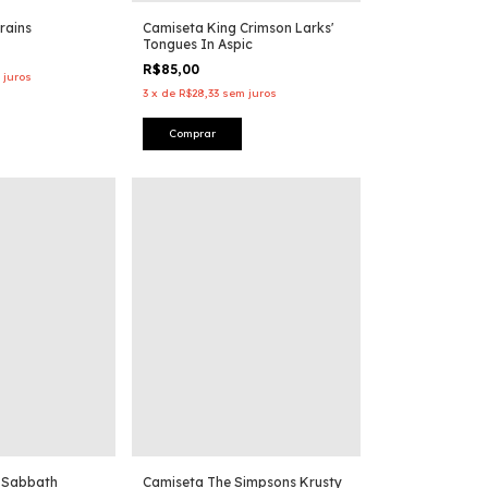
rains
Camiseta King Crimson Larks'
Tongues In Aspic
R$85,00
 juros
3
x
de
R$28,33
sem juros
Comprar
 Sabbath
Camiseta The Simpsons Krusty