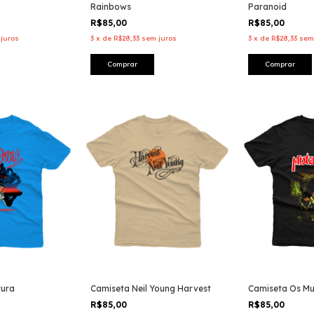
Rainbows
Paranoid
R$85,00
R$85,00
juros
3
x
de
R$28,33
sem juros
3
x
de
R$28,33
sem
Comprar
Comprar
tura
Camiseta Neil Young Harvest
Camiseta Os Mu
R$85,00
R$85,00