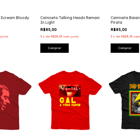
 Scream Bloody
Camiseta Talking Heads Remain
Camiseta Baia
In Light
Pirata
R$85,00
R$85,00
juros
3
x
de
R$28,33
sem juros
3
x
de
R$28,33
sem
Comprar
Comprar