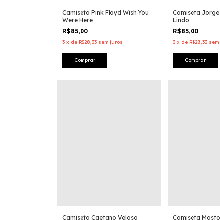
Camiseta Pink Floyd Wish You
Camiseta Jorge
Were Here
Lindo
R$85,00
R$85,00
3
x
de
R$28,33
sem juros
3
x
de
R$28,33
sem 
Comprar
Comprar
Camiseta Caetano Veloso
Camiseta Mast