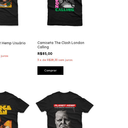
Camiseta The Clash London
t Hemp Usuário
Calling
R$85,00
 juros
3
x
de
R$28,33
sem juros
Comprar