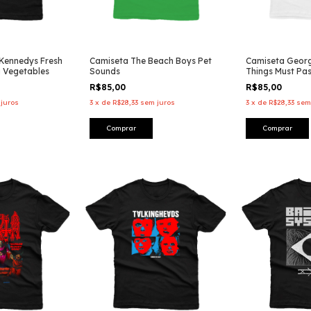
Kennedys Fresh
Camiseta The Beach Boys Pet
Camiseta George
g Vegetables
Sounds
Things Must Pa
R$85,00
R$85,00
juros
3
x
de
R$28,33
sem juros
3
x
de
R$28,33
sem
Comprar
Comprar