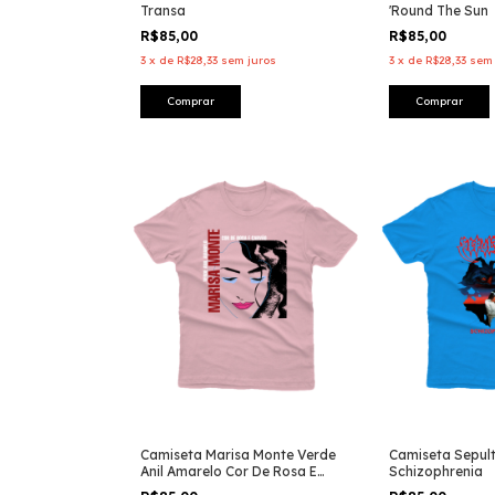
Transa
'Round The Sun
R$85,00
R$85,00
3
x
de
R$28,33
sem juros
3
x
de
R$28,33
sem 
Comprar
Comprar
Camiseta Marisa Monte Verde
Camiseta Sepul
Anil Amarelo Cor De Rosa E
Schizophrenia
Carvão