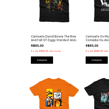
Camiseta David Bowie The Rise
Camiseta Os Mut
And Fall Of Ziggy Stardust And
Comédia Ou An
The Spiders From Mars
Desligado
R$85,00
R$85,00
3
x
de
R$28,33
sem juros
3
x
de
R$28,33
sem 
Comprar
Comprar