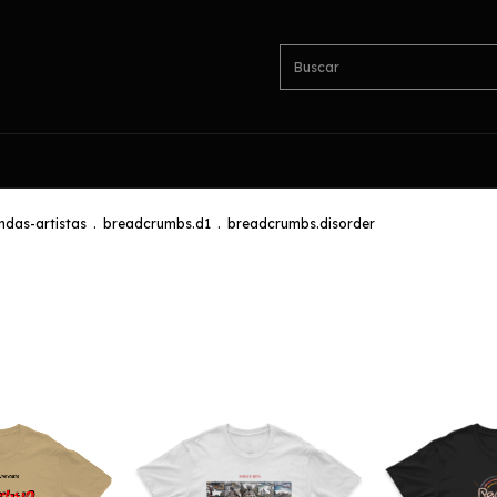
das-artistas
.
breadcrumbs.d1
.
breadcrumbs.disorder