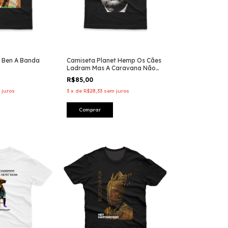
 Ben A Banda
Camiseta Planet Hemp Os Cães
Ladram Mas A Caravana Não
Pára
R$85,00
 juros
3
x
de
R$28,33
sem juros
Comprar