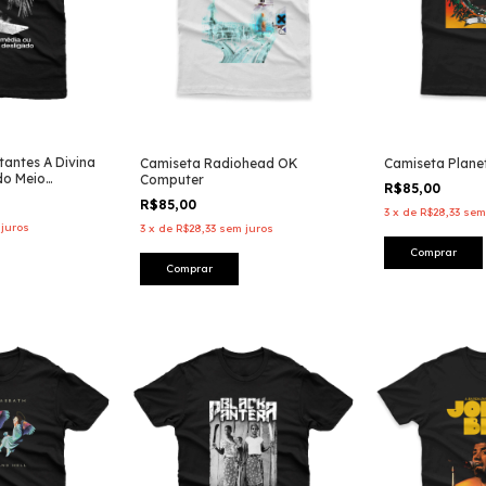
antes A Divina
Camiseta Radiohead OK
Camiseta Plane
do Meio
Computer
R$85,00
R$85,00
3
x
de
R$28,33
sem
juros
3
x
de
R$28,33
sem juros
Comprar
Comprar