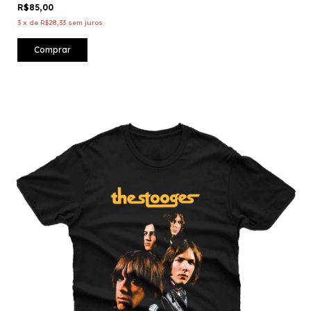
R$85,00
3
x
de
R$28,33
sem juros
Comprar