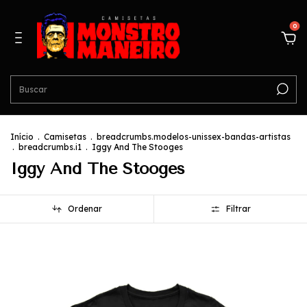
0
Início
.
Camisetas
.
breadcrumbs.modelos-unissex-bandas-artistas
.
breadcrumbs.i1
.
Iggy And The Stooges
Iggy And The Stooges
Ordenar
Filtrar