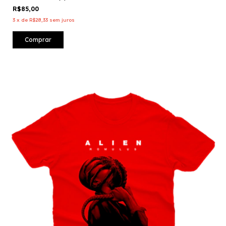
R$85,00
3
x
de
R$28,33
sem juros
Comprar