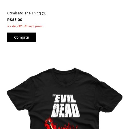
Camiseta The Thing (2)
R$85,00
3
x
de
R$28,33
sem juros
Comprar