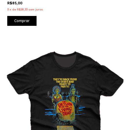
R$85,00
3
x
de
R$28,33
sem juros
Comprar