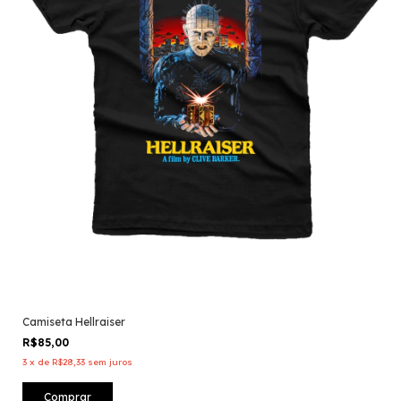
Camiseta Hellraiser
R$85,00
3
x
de
R$28,33
sem juros
Comprar