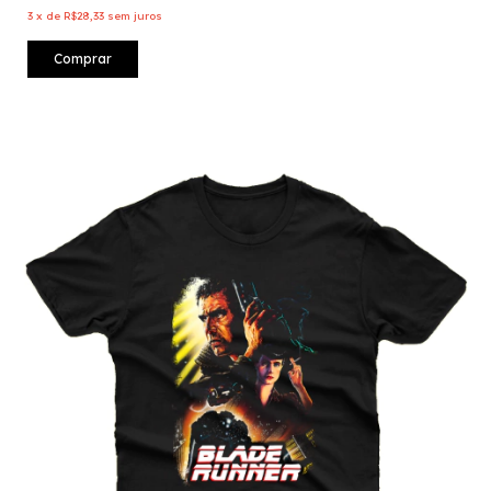
3
x
de
R$28,33
sem juros
Comprar