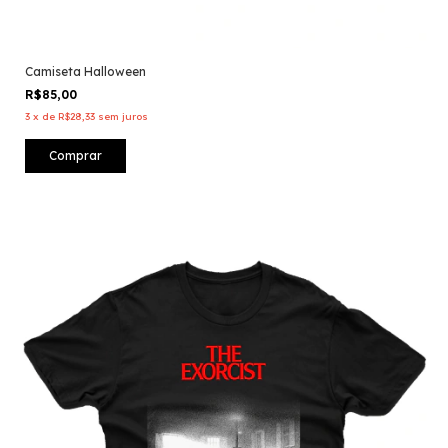
Camiseta Halloween
R$85,00
3
x
de
R$28,33
sem juros
Comprar