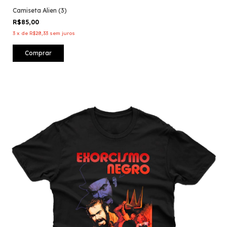
Camiseta Alien (3)
R$85,00
3
x
de
R$28,33
sem juros
Comprar