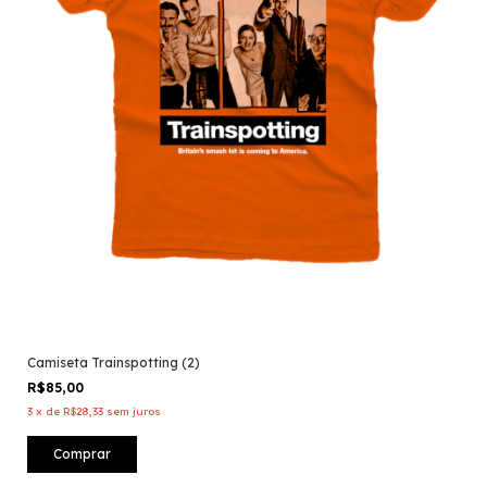
Camiseta Trainspotting (2)
R$85,00
3
x
de
R$28,33
sem juros
Comprar