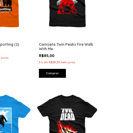
potting (2)
Camiseta Twin Peaks Fire Walk
With Me
R$85,00
 juros
3
x
de
R$28,33
sem juros
Comprar