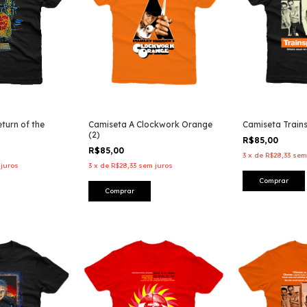
turn of the
Camiseta A Clockwork Orange
Camiseta Train
(2)
R$85,00
R$85,00
3
x
de
R$28,33
sem
juros
3
x
de
R$28,33
sem juros
Comprar
Comprar