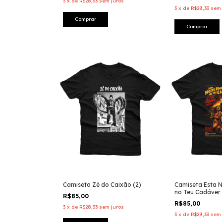
3
x
de
R$28,33
sem juros
3
x
de
R$28,33
sem 
Comprar
Comprar
Camiseta Zé do Caixão (2)
Camiseta Esta N
no Teu Cadáver
R$85,00
R$85,00
3
x
de
R$28,33
sem juros
3
x
de
R$28,33
sem 