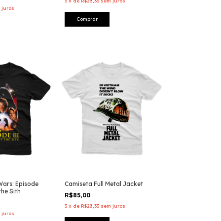
3
x
de
R$28,33
sem juros
 juros
Comprar
Wars: Episode
Camiseta Full Metal Jacket
the Sith
R$85,00
3
x
de
R$28,33
sem juros
 juros