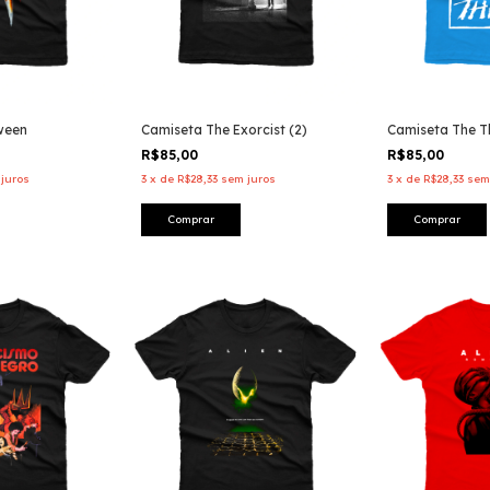
ween
Camiseta The Exorcist (2)
Camiseta The Th
R$85,00
R$85,00
juros
3
x
de
R$28,33
sem juros
3
x
de
R$28,33
sem
Comprar
Comprar