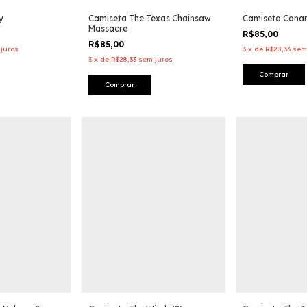
y
Camiseta The Texas Chainsaw
Camiseta Conan
Massacre
R$85,00
R$85,00
juros
3
x
de
R$28,33
sem
3
x
de
R$28,33
sem juros
Comprar
Comprar