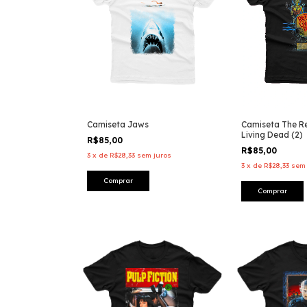
Camiseta Jaws
Camiseta The Re
Living Dead (2)
R$85,00
R$85,00
3
x
de
R$28,33
sem juros
3
x
de
R$28,33
sem 
Comprar
Comprar