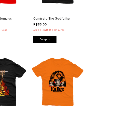
 Romulus
Camiseta The Godfather
R$85,00
 juros
3
x
de
R$28,33
sem juros
Comprar