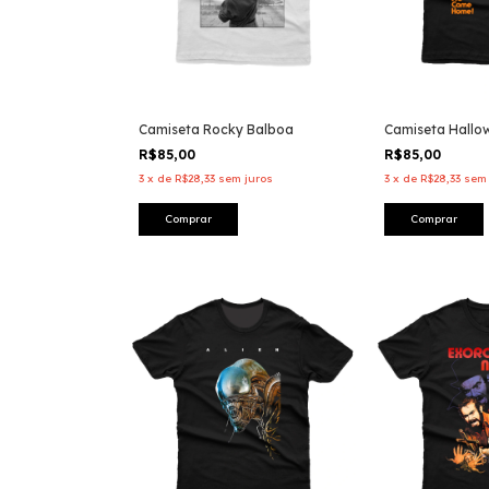
Camiseta Rocky Balboa
Camiseta Hallo
R$85,00
R$85,00
3
x
de
R$28,33
sem juros
3
x
de
R$28,33
sem 
Comprar
Comprar