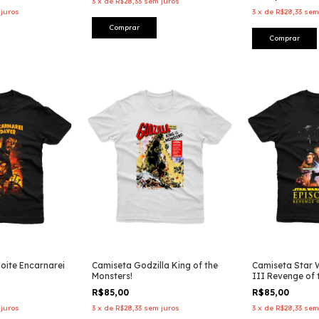
3
x
de
R$28,33
sem juros
juros
3
x
de
R$28,33
sem
Comprar
Comprar
oite Encarnarei
Camiseta Godzilla King of the
Camiseta Star 
Monsters!
III Revenge of 
R$85,00
R$85,00
juros
3
x
de
R$28,33
sem juros
3
x
de
R$28,33
sem