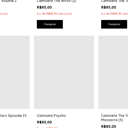
ll Volume 2
Camiseta The Witch (2)
Camiseta The T
R$85,00
R$85,00
juros
3
x
de
R$28,33
sem juros
3
x
de
R$28,33
sem
Comprar
Comprar
ars: Episode IV
Camiseta Psycho
Camiseta The T
Massacre (3)
R$85,00
R$85,00