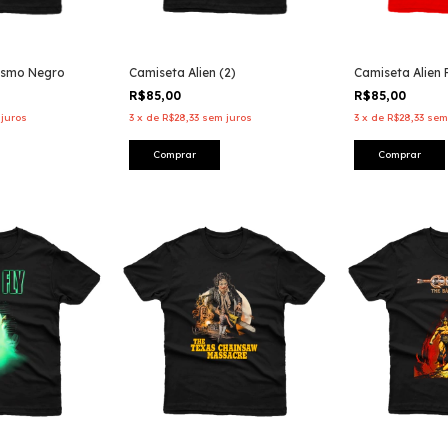
ismo Negro
Camiseta Alien (2)
Camiseta Alien
R$85,00
R$85,00
juros
3
x
de
R$28,33
sem juros
3
x
de
R$28,33
sem
Comprar
Comprar