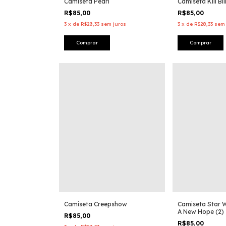
Camiseta Pearl
Camiseta Kill Bi
R$85,00
R$85,00
3
x
de
R$28,33
sem juros
3
x
de
R$28,33
sem 
Comprar
Comprar
Camiseta Creepshow
Camiseta Star W
A New Hope (2)
R$85,00
R$85,00