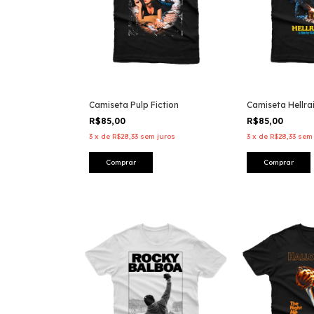
Camiseta Pulp Fiction
Camiseta Hellra
R$85,00
R$85,00
3
x
de
R$28,33
sem juros
3
x
de
R$28,33
sem 
Comprar
Comprar