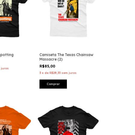
spotting
Camiseta The Texas Chainsaw
Massacre (2)
R$85,00
 juros
3
x
de
R$28,33
sem juros
Comprar