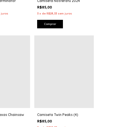
erminator
Camiseta Nosferatu 2024
R$85,00
 juros
3
x
de
R$28,33
sem juros
Comprar
exas Chainsaw
Camiseta Twin Peaks (4)
R$85,00