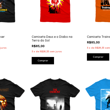
iser
Camiseta Deus e o Diabo na
Camiseta Trains
Terra do Sol
R$85,00
R$85,00
juros
3
x
de
R$28,33
sem
3
x
de
R$28,33
sem juros
Comprar
Comprar