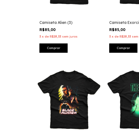
Camiseta Alien (3)
Camiseta Exorc
R$85,00
R$85,00
3
x
de
R$28,33
sem juros
3
x
de
R$28,33
sem 
Comprar
Comprar