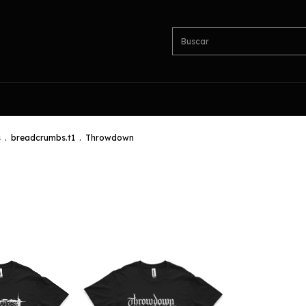
s
.
breadcrumbs.t1
.
Throwdown