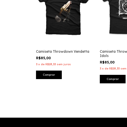
Camiseta Throwdown Vendetta
Camiseta Throw
Idols
R$85,00
R$85,00
3
x
de
R$28,33
sem juros
3
x
de
R$28,33
sem 
Comprar
Comprar