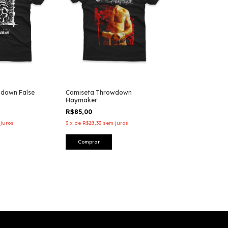
down False
Camiseta Throwdown
Haymaker
R$85,00
juros
3
x
de
R$28,33
sem juros
Comprar