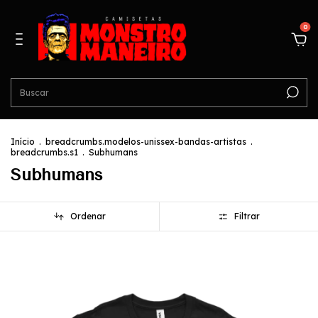
0
Início
.
breadcrumbs.modelos-unissex-bandas-artistas
.
breadcrumbs.s1
.
Subhumans
Subhumans
Ordenar
Filtrar