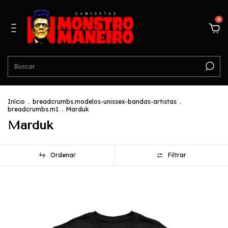
0
Início
.
breadcrumbs.modelos-unissex-bandas-artistas
.
breadcrumbs.m1
.
Marduk
Marduk
Ordenar
Filtrar