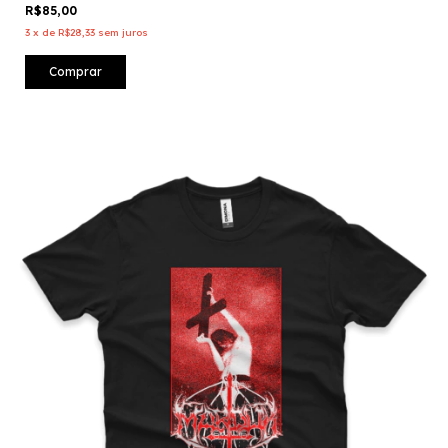
R$85,00
3
x
de
R$28,33
sem juros
Comprar