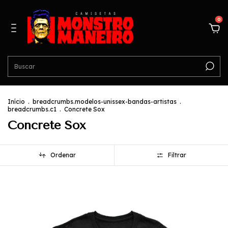
0
Início
.
breadcrumbs.modelos-unissex-bandas-artistas
.
breadcrumbs.c1
.
Concrete Sox
Concrete Sox
Ordenar
Filtrar