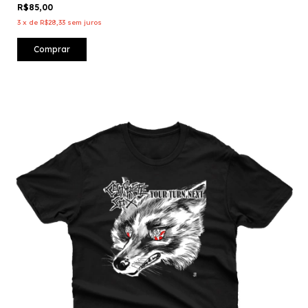
R$85,00
3
x
de
R$28,33
sem juros
Comprar