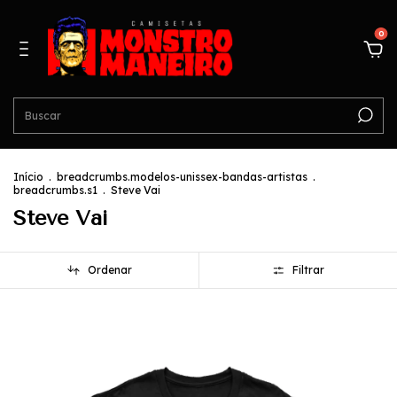
0
Início
.
breadcrumbs.modelos-unissex-bandas-artistas
.
breadcrumbs.s1
.
Steve Vai
Steve Vai
Ordenar
Filtrar