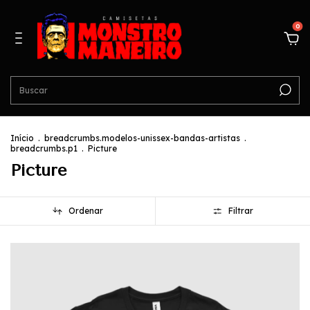
0
Início
.
breadcrumbs.modelos-unissex-bandas-artistas
.
breadcrumbs.p1
.
Picture
Picture
Ordenar
Filtrar