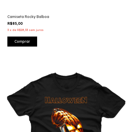
Camiseta Rocky Balboa
R$85,00
3
x
de
R$28,33
sem juros
Comprar