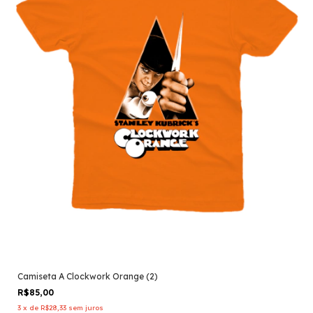
Camiseta A Clockwork Orange (2)
R$85,00
3
x
de
R$28,33
sem juros