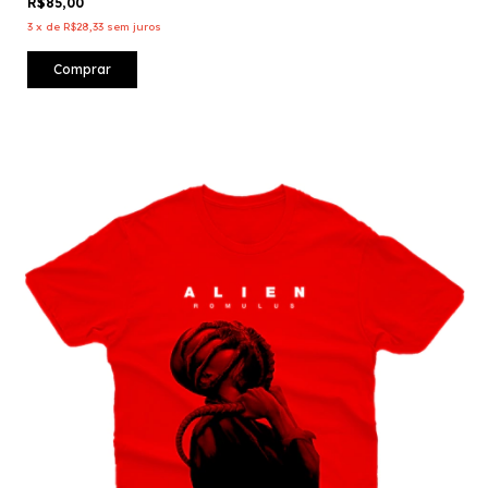
R$85,00
3
x
de
R$28,33
sem juros
Comprar