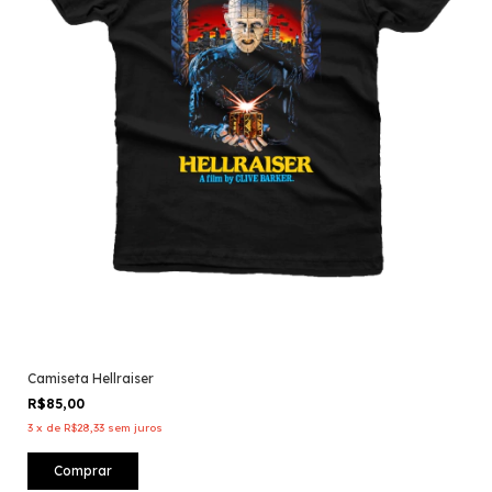
Camiseta Hellraiser
R$85,00
3
x
de
R$28,33
sem juros
Comprar