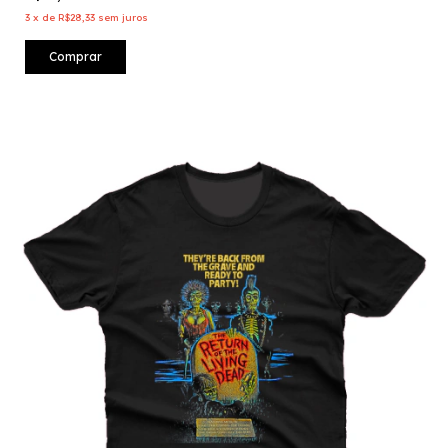
3
x
de
R$28,33
sem juros
Comprar