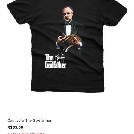
Camiseta The Godfather
R$85,00
3
x
de
R$28,33
sem juros