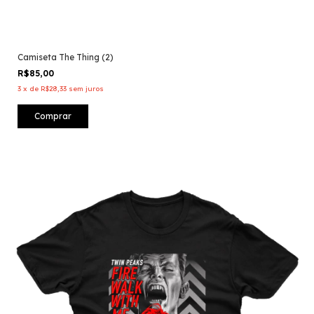
Camiseta The Thing (2)
R$85,00
3
x
de
R$28,33
sem juros
Comprar