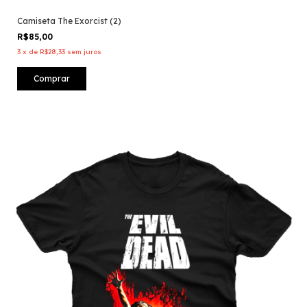
Camiseta The Exorcist (2)
R$85,00
3
x
de
R$28,33
sem juros
Comprar