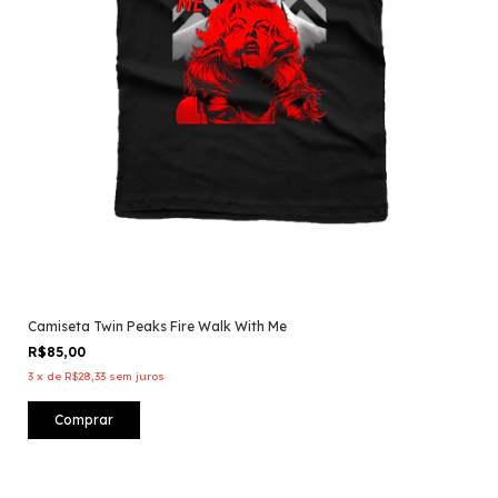
Camiseta Twin Peaks Fire Walk With Me
R$85,00
3
x
de
R$28,33
sem juros
Comprar