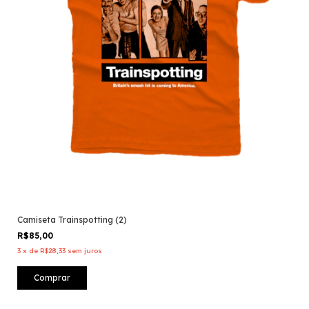
Camiseta Trainspotting (2)
R$85,00
3
x
de
R$28,33
sem juros
Comprar