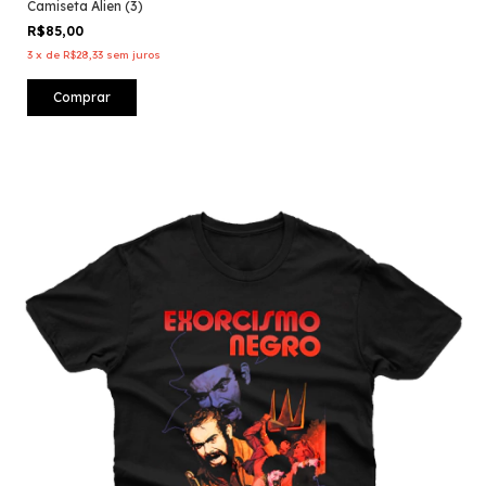
Camiseta Alien (3)
R$85,00
3
x
de
R$28,33
sem juros
Comprar