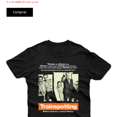
3
x
de
R$28,33
sem juros
Comprar