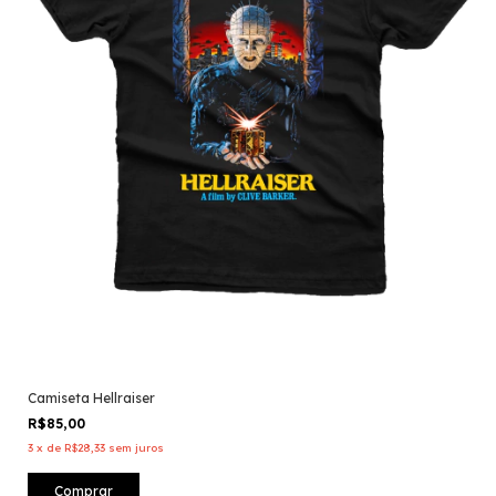
Camiseta Hellraiser
R$85,00
3
x
de
R$28,33
sem juros
Comprar