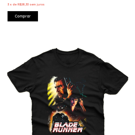
3
x
de
R$28,33
sem juros
Comprar