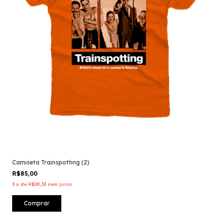
Camiseta Trainspotting (2)
R$85,00
3
x
de
R$28,33
sem juros
Comprar