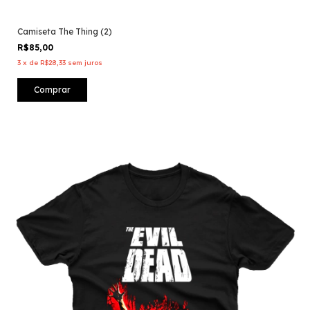
Camiseta The Thing (2)
R$85,00
3
x
de
R$28,33
sem juros
Comprar