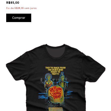
R$85,00
3
x
de
R$28,33
sem juros
Comprar