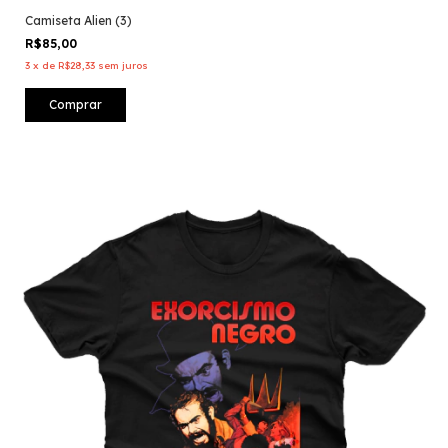
Camiseta Alien (3)
R$85,00
3
x
de
R$28,33
sem juros
Comprar