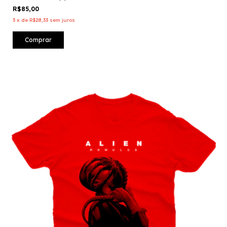
R$85,00
3
x
de
R$28,33
sem juros
Comprar