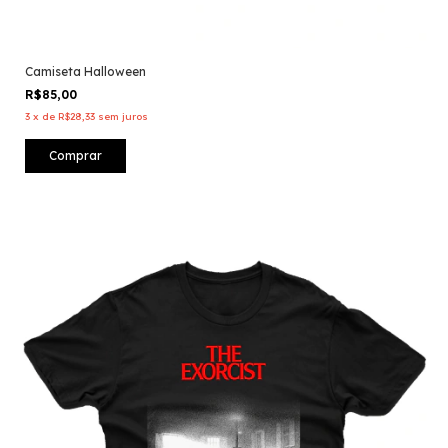
Camiseta Halloween
R$85,00
3
x
de
R$28,33
sem juros
Comprar