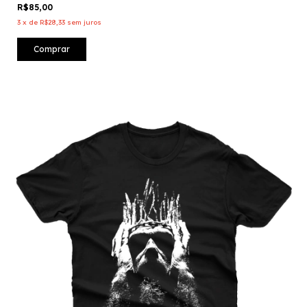
R$85,00
3
x
de
R$28,33
sem juros
Comprar