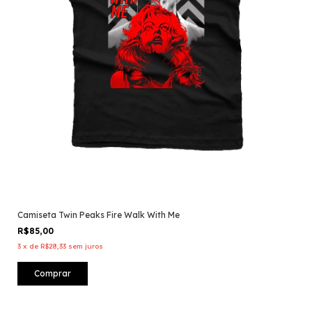
Camiseta Twin Peaks Fire Walk With Me
R$85,00
3
x
de
R$28,33
sem juros
Comprar