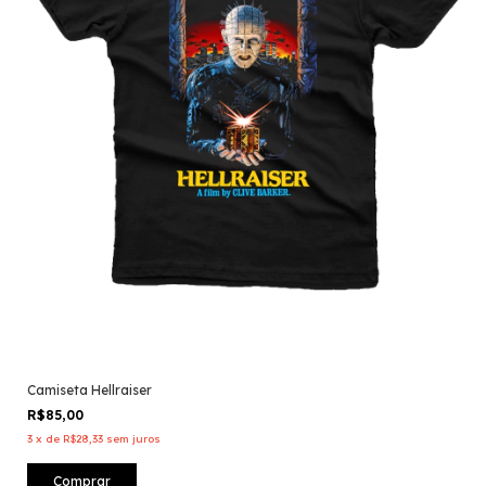
Camiseta Hellraiser
R$85,00
3
x
de
R$28,33
sem juros
Comprar