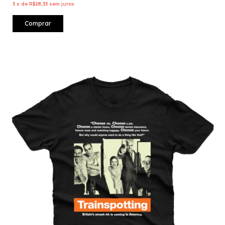
3
x
de
R$28,33
sem juros
Comprar