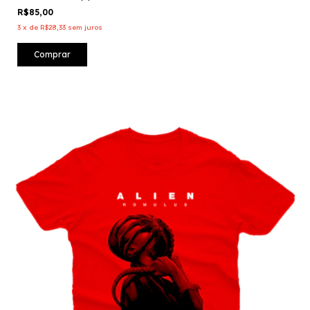
R$85,00
3
x
de
R$28,33
sem juros
Comprar