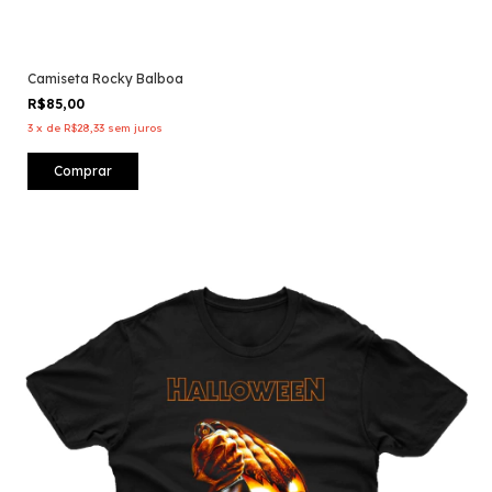
Camiseta Rocky Balboa
R$85,00
3
x
de
R$28,33
sem juros
Comprar