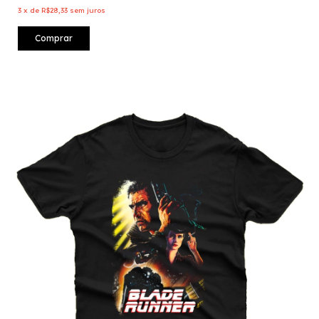
3
x
de
R$28,33
sem juros
Comprar