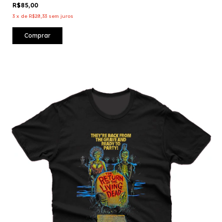
R$85,00
3
x
de
R$28,33
sem juros
Comprar