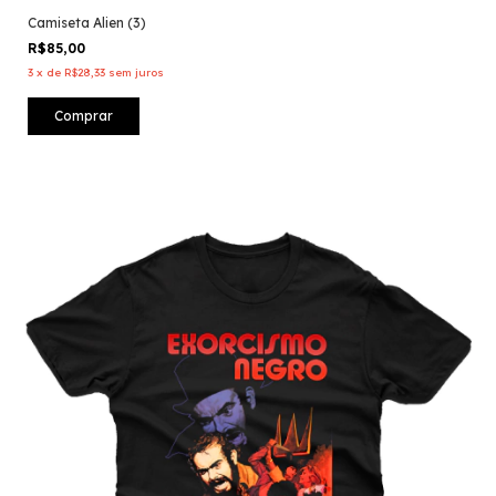
Camiseta Alien (3)
R$85,00
3
x
de
R$28,33
sem juros
Comprar