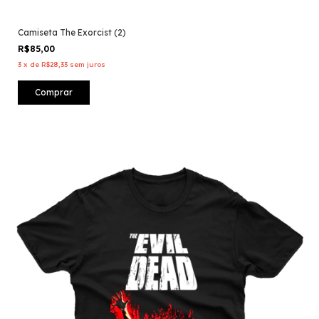
Camiseta The Exorcist (2)
R$85,00
3
x
de
R$28,33
sem juros
Comprar