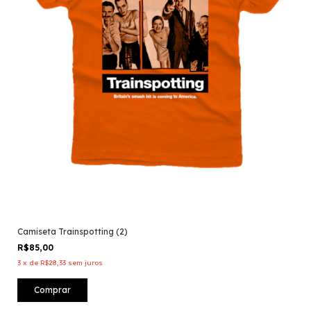
Camiseta Trainspotting (2)
R$85,00
3
x
de
R$28,33
sem juros
Comprar