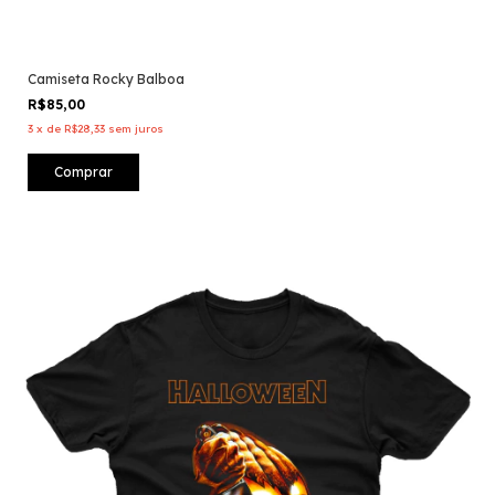
Camiseta Rocky Balboa
R$85,00
3
x
de
R$28,33
sem juros
Comprar