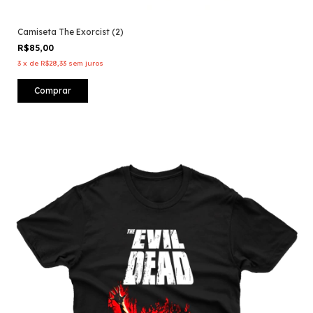
Camiseta The Exorcist (2)
R$85,00
3
x
de
R$28,33
sem juros
Comprar