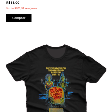
R$85,00
3
x
de
R$28,33
sem juros
Comprar