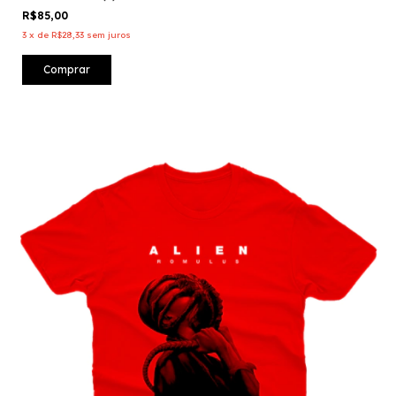
R$85,00
3
x
de
R$28,33
sem juros
Comprar