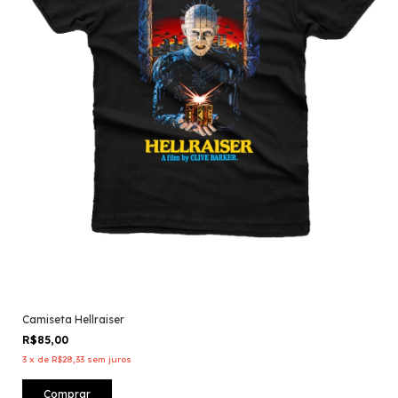
Camiseta Hellraiser
R$85,00
3
x
de
R$28,33
sem juros
Comprar