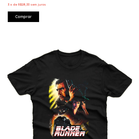
3
x
de
R$28,33
sem juros
Comprar