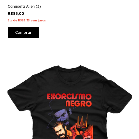
Camiseta Alien (3)
R$85,00
3
x
de
R$28,33
sem juros
Comprar