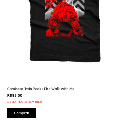
Camiseta Twin Peaks Fire Walk With Me
R$85,00
3
x
de
R$28,33
sem juros
Comprar