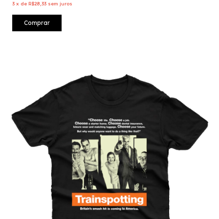
3
x
de
R$28,33
sem juros
Comprar