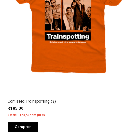
Camiseta Trainspotting (2)
R$85,00
3
x
de
R$28,33
sem juros
Comprar