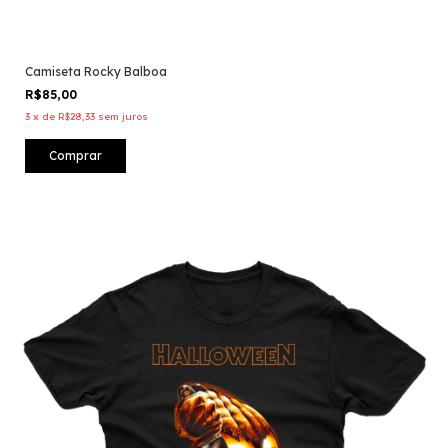
Camiseta Rocky Balboa
R$85,00
3
x
de
R$28,33
sem juros
Comprar