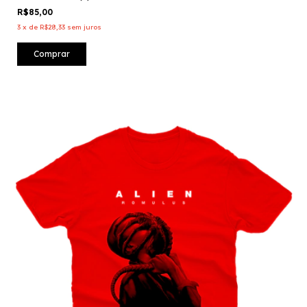
R$85,00
3
x
de
R$28,33
sem juros
Comprar