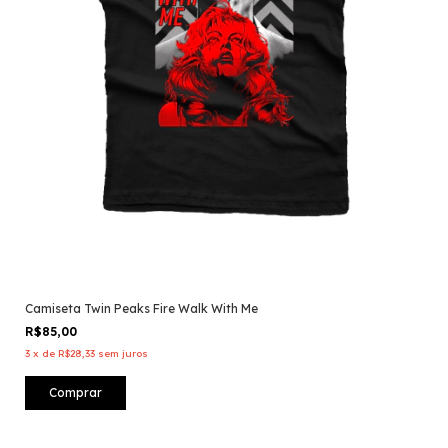
Camiseta Twin Peaks Fire Walk With Me
R$85,00
3
x
de
R$28,33
sem juros
Comprar