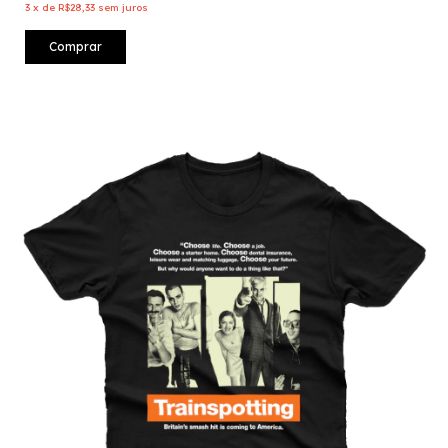
3
x
de
R$28,33
sem juros
Comprar