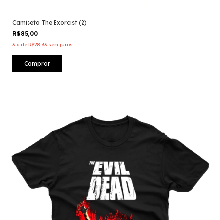
Camiseta The Exorcist (2)
R$85,00
3
x
de
R$28,33
sem juros
Comprar