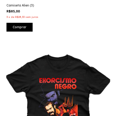
Camiseta Alien (3)
R$85,00
3
x
de
R$28,33
sem juros
Comprar