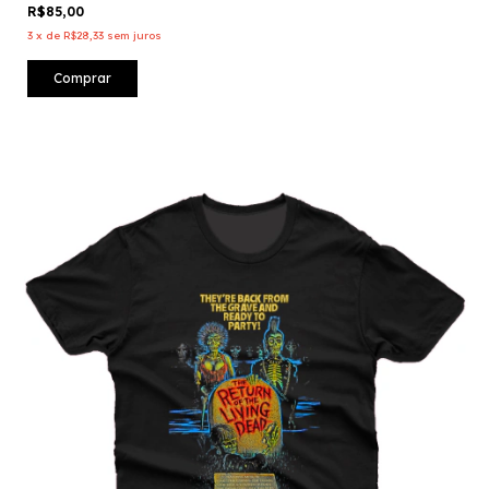
R$85,00
3
x
de
R$28,33
sem juros
Comprar