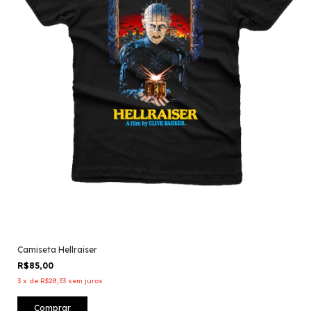
Camiseta Hellraiser
R$85,00
3
x
de
R$28,33
sem juros
Comprar