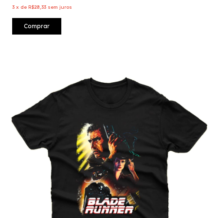
3
x
de
R$28,33
sem juros
Comprar