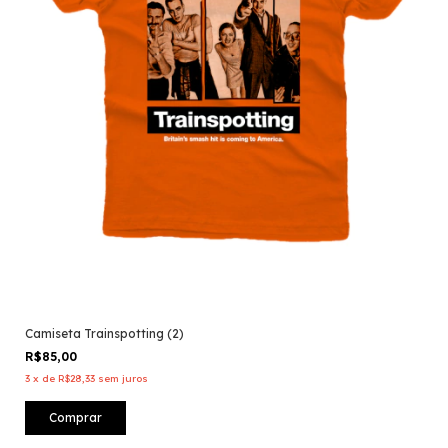
Camiseta Trainspotting (2)
R$85,00
3
x
de
R$28,33
sem juros
Comprar