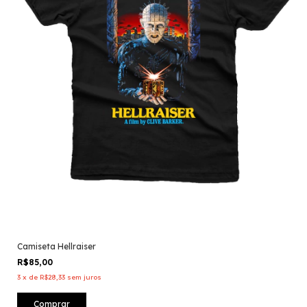
Camiseta Hellraiser
R$85,00
3
x
de
R$28,33
sem juros
Comprar