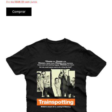
3
x
de
R$28,33
sem juros
Comprar