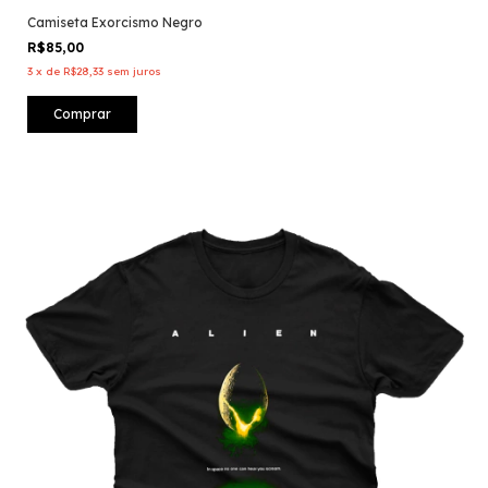
Camiseta Exorcismo Negro
R$85,00
3
x
de
R$28,33
sem juros
Comprar