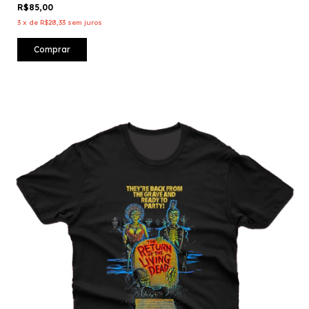
R$85,00
3
x
de
R$28,33
sem juros
Comprar