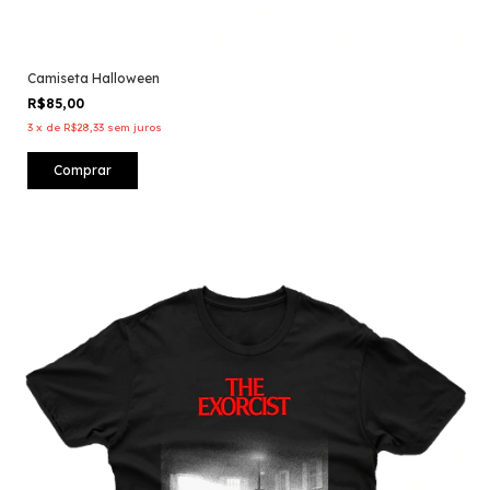
Camiseta Halloween
R$85,00
3
x
de
R$28,33
sem juros
Comprar