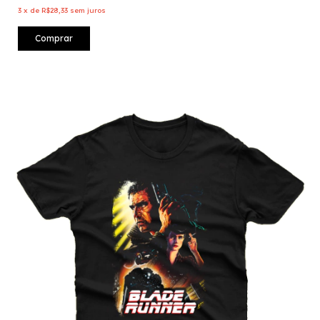
3
x
de
R$28,33
sem juros
Comprar