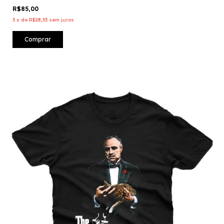
R$85,00
3
x
de
R$28,33
sem juros
Comprar