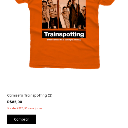
Camiseta Trainspotting (2)
R$85,00
3
x
de
R$28,33
sem juros
Comprar