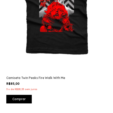
Camiseta Twin Peaks Fire Walk With Me
R$85,00
3
x
de
R$28,33
sem juros
Comprar