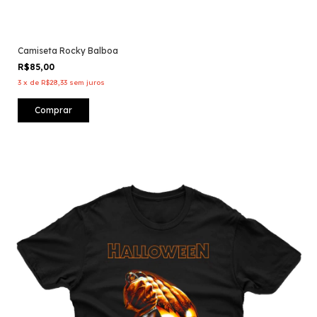
Camiseta Rocky Balboa
R$85,00
3
x
de
R$28,33
sem juros
Comprar