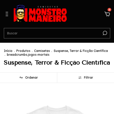
0
Início
.
Produtos
.
Camisetas
.
Suspense, Terror & Ficção Científica
.
breadcrumbs.jogos-mortais
Suspense, Terror & Ficção Científica
Ordenar
Filtrar