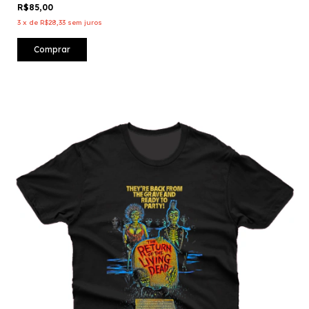
R$85,00
3
x
de
R$28,33
sem juros
Comprar