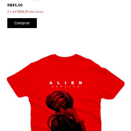
R$85,00
3
x
de
R$28,33
sem juros
Comprar