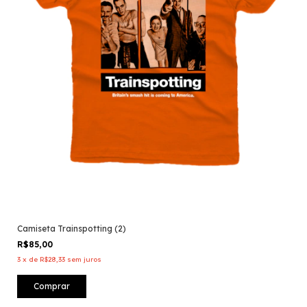
Camiseta Trainspotting (2)
R$85,00
3
x
de
R$28,33
sem juros
Comprar