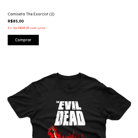
Camiseta The Exorcist (2)
R$85,00
3
x
de
R$28,33
sem juros
Comprar