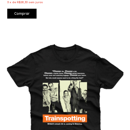
3
x
de
R$28,33
sem juros
Comprar