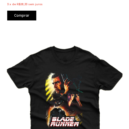
3
x
de
R$28,33
sem juros
Comprar