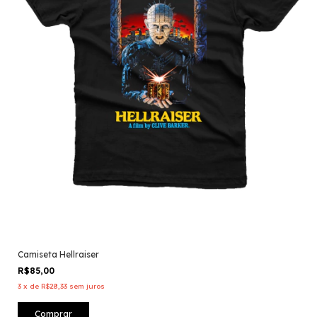
Camiseta Hellraiser
R$85,00
3
x
de
R$28,33
sem juros
Comprar