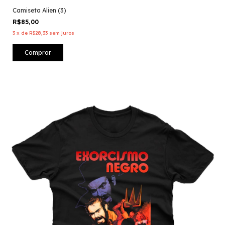
Camiseta Alien (3)
R$85,00
3
x
de
R$28,33
sem juros
Comprar