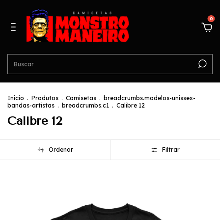
0
Início
.
Produtos
.
Camisetas
.
breadcrumbs.modelos-unissex-
bandas-artistas
.
breadcrumbs.c1
.
Calibre 12
Calibre 12
Ordenar
Filtrar