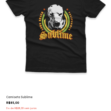
Camiseta Sublime
R$85,00
3
x
de
R$28,33
sem juros