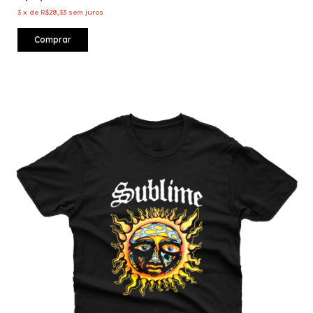
3
x
de
R$28,33
sem juros
Comprar