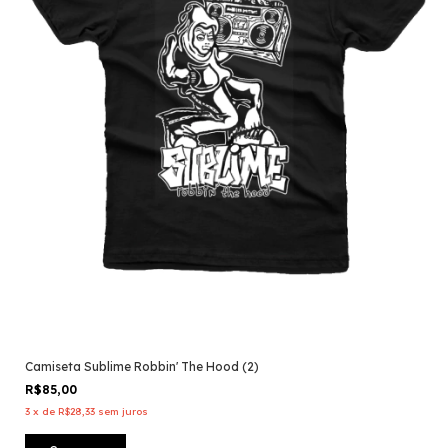
Camiseta Sublime Robbin' The Hood (2)
R$85,00
3
x
de
R$28,33
sem juros