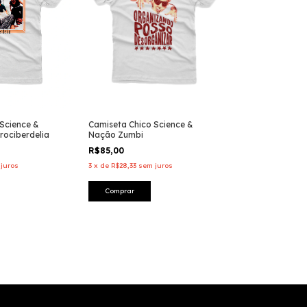
Science &
Camiseta Chico Science &
rociberdelia
Nação Zumbi
R$85,00
juros
3
x
de
R$28,33
sem juros
Comprar