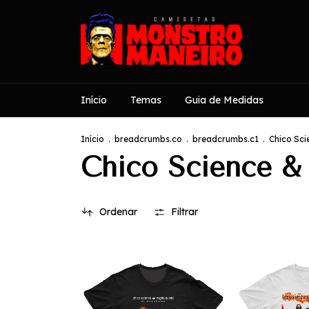
Início
Temas
Guia de Medidas
Início
.
breadcrumbs.co
.
breadcrumbs.c1
.
Chico Sc
Chico Science &
Ordenar
Filtrar