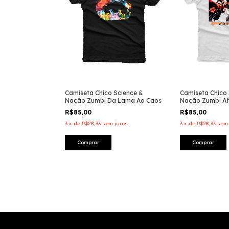
Camiseta Chico Science &
Camiseta Chico 
Nação Zumbi Da Lama Ao Caos
Nação Zumbi Af
R$85,00
R$85,00
3
x
de
R$28,33
sem juros
3
x
de
R$28,33
sem 
Comprar
Comprar