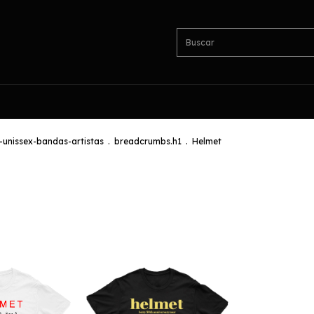
unissex-bandas-artistas
.
breadcrumbs.h1
.
Helmet