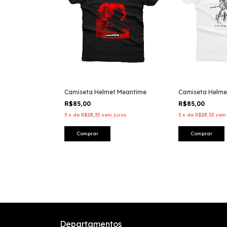
Camiseta Helmet Meantime
Camiseta Helmet
R$85,00
R$85,00
3
x
de
R$28,33
sem juros
3
x
de
R$28,33
sem 
Comprar
Comprar
Departamentos