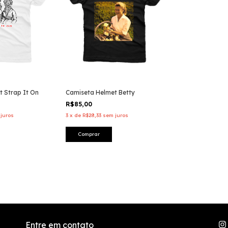
 Strap It On
Camiseta Helmet Betty
R$85,00
juros
3
x
de
R$28,33
sem juros
Comprar
Entre em contato