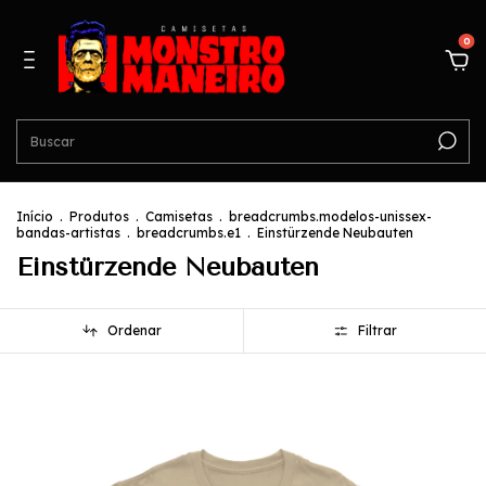
0
Início
.
Produtos
.
Camisetas
.
breadcrumbs.modelos-unissex-
bandas-artistas
.
breadcrumbs.e1
.
Einstürzende Neubauten
Einstürzende Neubauten
Ordenar
Filtrar