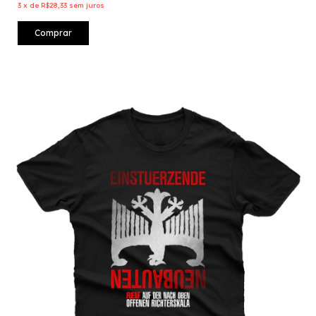
3
x
de
R$28,33
sem juros
Comprar