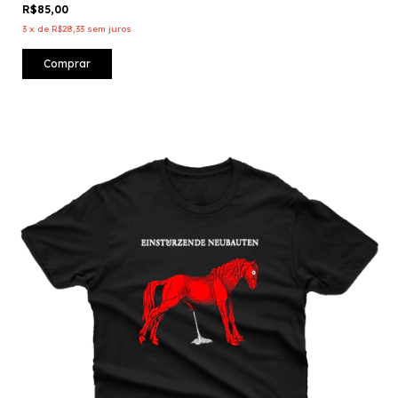
R$85,00
3
x
de
R$28,33
sem juros
Comprar