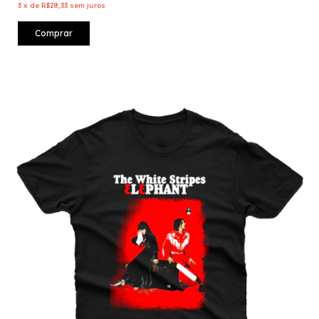
3
x
de
R$28,33
sem juros
Comprar