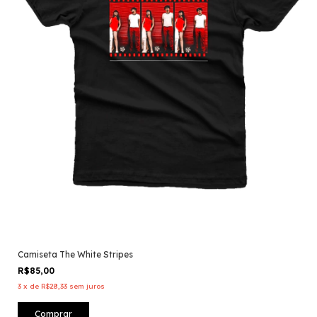
Camiseta The White Stripes
R$85,00
3
x
de
R$28,33
sem juros
Comprar