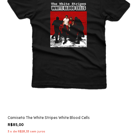
Camiseta The White Stripes White Blood Cells
R$85,00
3
x
de
R$28,33
sem juros