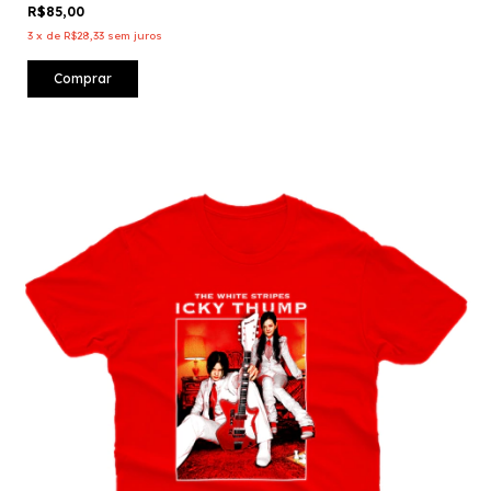
R$85,00
3
x
de
R$28,33
sem juros
Comprar