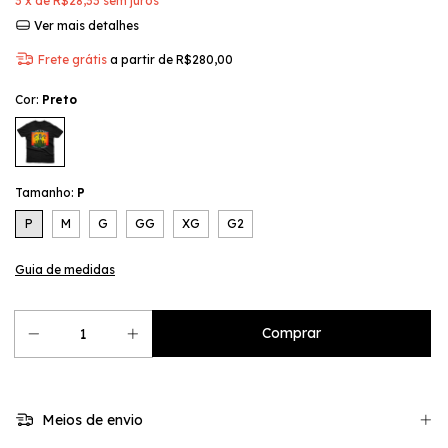
3
x de
R$28,33
sem juros
Ver mais detalhes
Frete grátis
a partir de
R$280,00
Cor:
Preto
Tamanho:
P
P
M
G
GG
XG
G2
Guia de medidas
Meios de envio