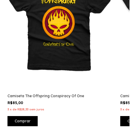
Camiseta The Offspring Conspiracy Of One
Camiset
R$85,00
R$85,
3
x
de
R$28,33
sem juros
3
x
de
R$
Comprar
Co