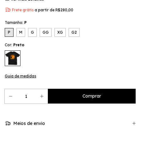
Frete grátis
a partir de
R$280,00
Tamanho:
P
P
M
G
GG
XG
G2
Cor:
Preto
Guia de medidas
Meios de envio