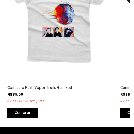
Camiseta Rush Vapor Trails Remixed
Camiset
R$85,00
R$85,
3
x
de
R$28,33
sem juros
3
x
de
R$
Comprar
Co