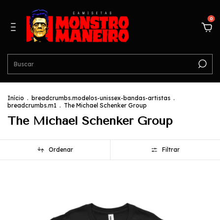
0
Início
.
breadcrumbs.modelos-unissex-bandas-artistas
.
breadcrumbs.m1
.
The Michael Schenker Group
The Michael Schenker Group
Ordenar
Filtrar