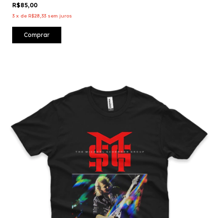
R$85,00
3
x
de
R$28,33
sem juros
Comprar