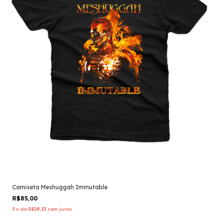
Camiseta Meshuggah Immutable
R$85,00
3
x
de
R$28,33
sem juros