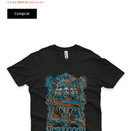
3
x
de
R$28,33
sem juros
Comprar