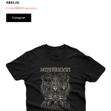
R$85,00
3
x
de
R$28,33
sem juros
Comprar