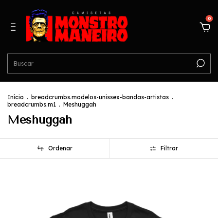
0
Início
.
breadcrumbs.modelos-unissex-bandas-artistas
.
breadcrumbs.m1
.
Meshuggah
Meshuggah
Ordenar
Filtrar