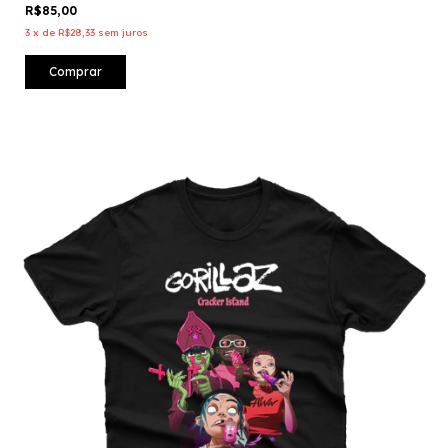
R$85,00
3
x
de
R$28,33
sem juros
Comprar