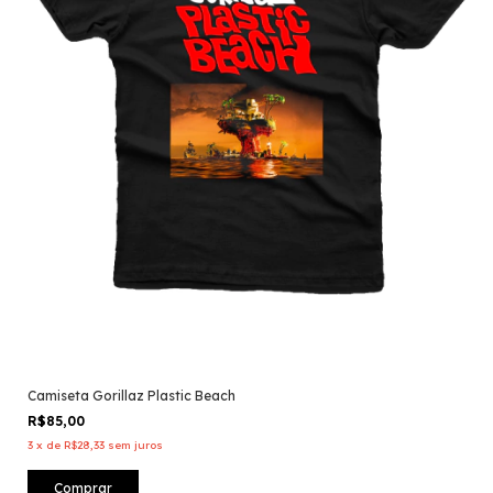
Camiseta Gorillaz Plastic Beach
R$85,00
3
x
de
R$28,33
sem juros
Comprar